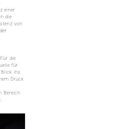
z einer
h die
istenz von
der
Für die
elle für
 Blick ins
chem Druck
em Bereich
.