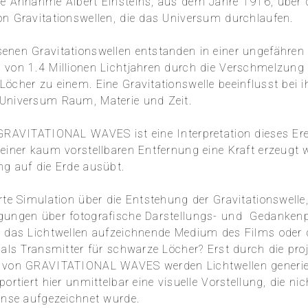
he Annahme Albert Einsteins, aus dem Jahre 1916, über 
on Gravitationswellen, die das Universum durchlaufen.
enen Gravitationswellen entstanden in einer ungefähren
 von 1.4 Millionen Lichtjahren durch die Verschmelzung
öcher zu einem. Eine Gravitationswelle beeinflusst bei i
Universum Raum, Materie und Zeit.
 GRAVITATIONAL WAVES ist eine Interpretation dieses Ere
 einer kaum vorstellbaren Entfernung eine Kraft erzeugt 
ng auf die Erde ausübt.
erte Simulation über die Entstehung der Gravitationswelle
gungen über fotografische Darstellungs- und Gedanken
h das Lichtwellen aufzeichnende Medium des Films oder 
 als Transmitter für schwarze Löcher? Erst durch die proj
 von GRAVITATIONAL WAVES werden Lichtwellen generie
portiert hier unmittelbar eine visuelle Vorstellung, die ni
Linse aufgezeichnet wurde.