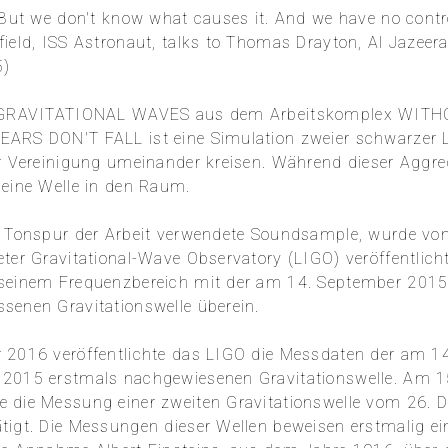
 But we don't know what causes it. And we have no control
field, ISS Astronaut, talks to Thomas Drayton, Al Jazeer
5)
t GRAVITATIONAL WAVES aus dem Arbeitskomplex WIT
ARS DON'T FALL ist eine Simulation zweier schwarzer L
er Vereinigung umeinander kreisen. Während dieser Aggre
 eine Welle in den Raum.
e Tonspur der Arbeit verwendete Soundsample, wurde vo
eter Gravitational-Wave Observatory (LIGO) veröffentlich
seinem Frequenzbereich mit der am 14. September 2015
senen Gravitationswelle überein.
 2016 veröffentlichte das LIGO die Messdaten der am 14
2015 erstmals nachgewiesenen Gravitationswelle. Am 1
 die Messung einer zweiten Gravitationswelle vom 26. 
tigt. Die Messungen dieser Wellen beweisen erstmalig ei