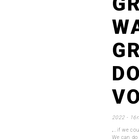
GR
WA
GR
DO
VO
2022 - 16m
„…if we co
We can do 