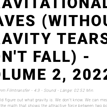
AVITATIONA
VES (WITHO
AVITY TEAR
N'T FALL) -
LUME 2, 202
m Filmtransfer - 4:3 - Sound - Länge: 02:52 Min.
uld figure out what gravity is. We don't know. We can mea
the math that shows the attractive force between two b