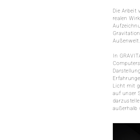
Die Arbeit
realen Wir
Aufzeichnu
Gravitatio
Außenwelt
In GRAVITA
Computersi
Darstellun
Erfahrungen
Licht mit 
auf unser 
darzustelle
außerhalb 