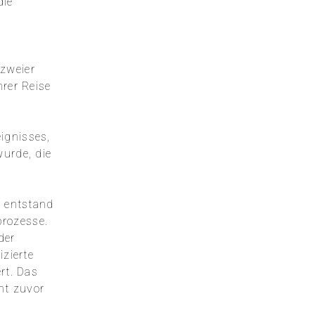
die
 zweier
hrer Reise
ignisses,
wurde, die
, entstand
prozesse.
der
izierte
rt. Das
cht zuvor