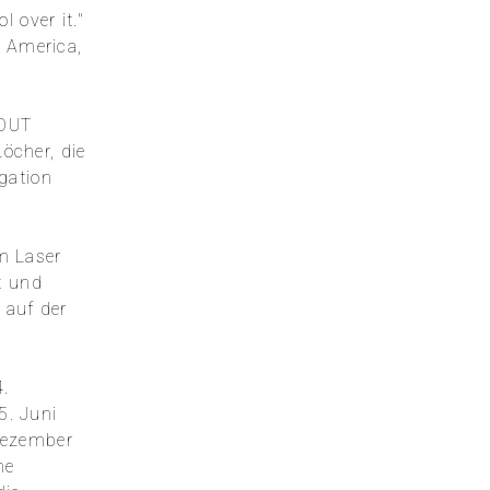
 over it."
a America,
HOUT
öcher, die
gation
m Laser
t und
 auf der
.
5. Juni
Dezember
ne