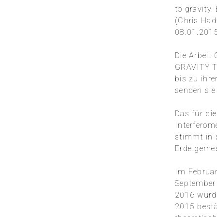
to gravity.
(Chris Had
08.01.201
Die Arbei
GRAVITY TE
bis zu ihr
senden sie
Das für di
Interferom
stimmt in 
Erde gemes
Im Februar
September 
2016 wurde
2015 bestä