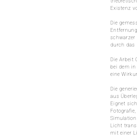
theoretisc
Existenz v
Die gemess
Entfernung
schwarzer L
durch das 
Die Arbeit
bei dem in
eine Wirku
Die generi
aus Überle
Eignet sic
Fotografie,
Simulation
Licht trans
mit einer 