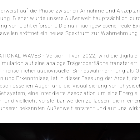
 verweist auf die Phase zwischen Annahme und Akzeptan
kung. Bisher wurde unsere Außenwelt hauptsächlich durc
ng von Licht erforscht. Die nun nachgewiesene, reale Ex
nswellen eröffnet ein neues Spektrum zur Wahrnehmung 
.
TIONAL WAVES - Version II von 2022, wird die digitale
mulation auf eine analoge Trägeroberfläche transferiert. 
g menschlicher audiovisueller Sinneswahrnehmung als Qu
 und Erkenntnisse, ist in dieser Fassung der Arbeit, der
geschlossenen Augen und die Visualisierung von physis
Sehsystem, eine intendierte Assoziation um eine Energie
n und vielleicht vorstellbar werden zu lassen, die in ein
unserer bekannten Außenwelt entsteht und auf uns wirkt