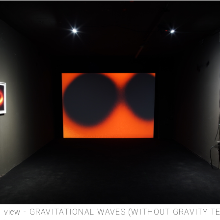
ion view - GRAVITATIONAL WAVES (WITHOUT GRAVITY T